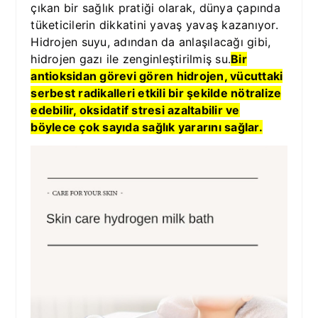
çıkan bir sağlık pratiği olarak, dünya çapında
tüketicilerin dikkatini yavaş yavaş kazanıyor.
Hidrojen suyu, adından da anlaşılacağı gibi,
hidrojen gazı ile zenginleştirilmiş su.
Bir
antioksidan görevi gören hidrojen, vücuttaki
serbest radikalleri etkili bir şekilde nötralize
edebilir, oksidatif stresi azaltabilir ve
böylece çok sayıda sağlık yararını sağlar.
H
i
d
r
o
j
e
n
s
u